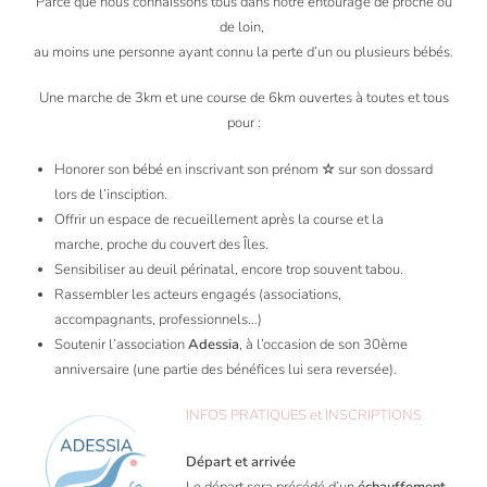
Parce que nous connaissons tous dans notre entourage de proche ou
de loin,
au moins une personne ayant connu la perte d’un ou plusieurs bébés.
Une marche de 3km et une course de 6km ouvertes à toutes et tous
pour :
Honorer son bébé en inscrivant son prénom
☆
sur son dossard
lors de l’insciption.
Offrir un espace de recueillement après la course et la
marche, proche du couvert des Îles.
Sensibiliser au deuil périnatal, encore trop souvent tabou.
Rassembler les acteurs engagés (associations,
accompagnants, professionnels…)
Soutenir l’association
Adessia
, à l’occasion de son 30ème
anniversaire (une partie des bénéfices lui sera reversée).
INFOS PRATIQUES et INSCRIPTIONS
Départ et arrivée
Le départ sera précédé d’un
échauffement