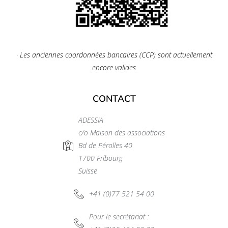
· Les anciennes coordonnées bancaires (CCP) sont actuellement
encore valides
CONTACT
ADESSIA
c/o Maison des associations
Bd de Pérolles 40
1700 Fribourg
Suisse
+41 (0)77 521 54 00
Pour le secrétariat :