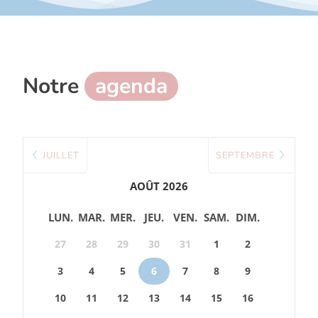
Notre
agenda
JUILLET
SEPTEMBRE
AOÛT 2026
LUN.
MAR.
MER.
JEU.
VEN.
SAM.
DIM.
27
28
29
30
31
1
2
3
4
5
6
7
8
9
10
11
12
13
14
15
16