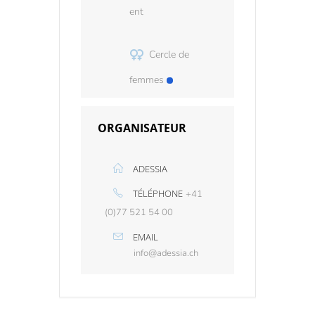
ent
Cercle de
femmes
ORGANISATEUR
ADESSIA
TÉLÉPHONE
+41
(0)77 521 54 00
EMAIL
info@adessia.ch