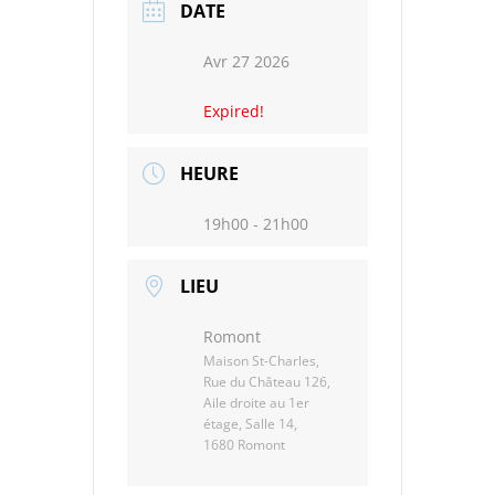
DATE
Avr 27 2026
Expired!
HEURE
19h00 - 21h00
LIEU
Romont
Maison St-Charles,
Rue du Château 126,
Aile droite au 1er
étage, Salle 14,
1680 Romont