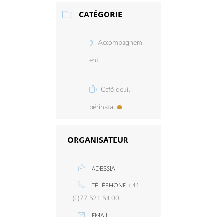
CATÉGORIE
Accompagnem
ent
Café deuil
périnatal
ORGANISATEUR
ADESSIA
TÉLÉPHONE
+41
(0)77 521 54 00
EMAIL